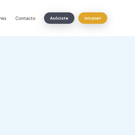
nes
Contacto
Asóciate
Intranet