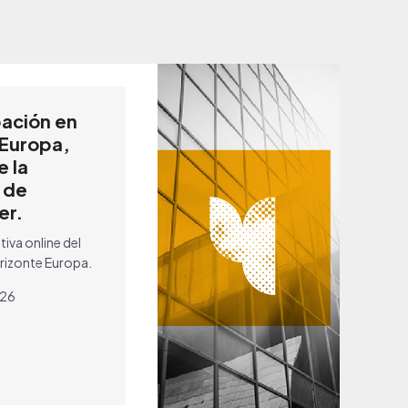
pación en
 Europa,
e la
 de
er.
iva online del
izonte Europa.
026