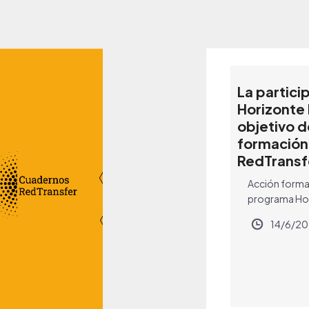
La partici
Horizonte
objetivo d
formación
RedTransf
Acción format
programa Hor
14/6/2