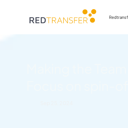
Redtransf
Making the Team
Focus on spin-of
Sep 25, 2024